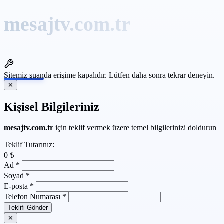
mesajtv.com.tr
Sitemiz şuanda erişime kapalıdır.
Lütfen daha sonra tekrar deneyin.
✕
Kişisel Bilgileriniz
mesajtv.com.tr
için teklif vermek üzere temel bilgilerinizi doldurun
Teklif Tutarınız:
0 ₺
Ad
*
Soyad
*
E-posta
*
Telefon Numarası
*
Teklifi Gönder
✕