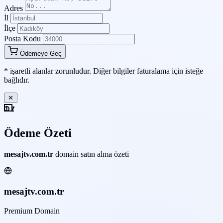
Adres
İl
İlçe
Posta Kodu
Ödemeye Geç
*
işaretli alanlar zorunludur. Diğer bilgiler faturalama için isteğe
bağlıdır.
✕
Ödeme Özeti
mesajtv.com.tr
domain satın alma özeti
mesajtv.com.tr
Premium Domain